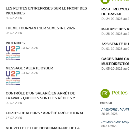
LES PETITES ENTREPRISES SUR LE FRONT DES
RSST : RECYC
INCENDIES
DU TRAVAIL
30-07-2026
Du 24-09-2026 au 
THEME TOURNANT 1ER SEMESTRE 2026
MAITRISE DES 
28-07-2026
Du 28-09-2026 au 
INCENDIES
ASSISTANTE DU
28-07-2026
Du 01-10-2026 au 
CACES R486 CA
MULTIDIRECTIO
MESSAGE : ALERTE CYBER
Du 05-10-2026 au 
24-07-2026
Petites
CONTRÔLE D'UN SALARIÉ EN ARRÊT DE
TRAVAIL - QUELLES SONT LES RÈGLES ?
EMPLOI
20-07-2026
A VENDRE : MANI
FORTES CHALEURS : ARRÊTÉ PRÉFECTORAL
26-03-2026
17-07-2026
RECHERCHE MAÇ
06-11-2025
NOUVELLE LETTRE HEBDOMADAIRE DE LA