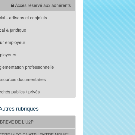
Accès réservé aux adhérents
ial - artisans et conjoints
cal & juridique
tur employeur
ployeurs
lementation professionnelle
ssources documentaires
chés publics / privés
Autres rubriques
 BREVE DE L'U2P
TTRE INFO CNATP ''ENTRE NOUS''