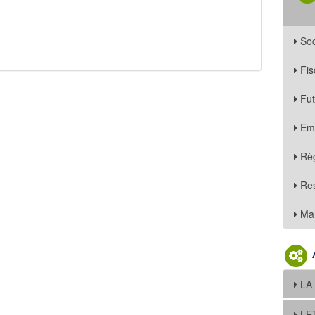
Soc
Fis
Fu
Em
Règ
Re
Mar
LA
LE