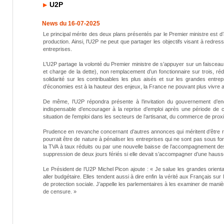
U2P
News du 16-07-2025
Le principal mérite des deux plans présentés par le Premier ministre est d’
production. Ainsi, l’U2P ne peut que partager les objectifs visant à redres
entreprises.
L’U2P partage la volonté du Premier ministre de s’appuyer sur un faiscea
et charge de la dette), non remplacement d’un fonctionnaire sur trois, réd
solidarité sur les contribuables les plus aisés et sur les grandes entr
d’économies est à la hauteur des enjeux, la France ne pouvant plus vivr
De même, l’U2P répondra présente à l’invitation du gouvernement d’enga
indispensable d’encourager à la reprise d’emploi après une période de c
situation de l’emploi dans les secteurs de l’artisanat, du commerce de prox
Prudence en revanche concernant d’autres annonces qui méritent d’être r
pourrait être de nature à pénaliser les entreprises qui ne sont pas sous f
la TVA à taux réduits ou par une nouvelle baisse de l’accompagnement des
suppression de deux jours fériés si elle devait s’accompagner d’une hausse 
Le Président de l’U2P Michel Picon ajoute : « Je salue les grandes orie
aller budgétaire. Elles tendent aussi à dire enfin la vérité aux Français s
de protection sociale. J’appelle les parlementaires à les examiner de manièr
de censure. »